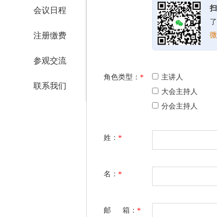
扫
会议日程
了
注册缴费
微
参观交流
角色类型：
*
主讲人
联系我们
大会主持人
分会主持人
姓：
*
名：
*
邮 箱：
*