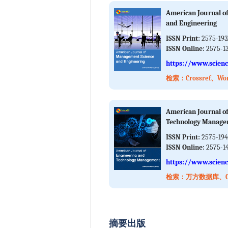
American Journal o
and Engineering
ISSN Print:
2575-19
ISSN Online:
2575-1
https://www.scien
检索：Crossref、Wor
American Journal o
Technology Manag
ISSN Print:
2575-19
ISSN Online:
2575-1
https://www.scien
检索：万方数据库、Cros
摘要出版