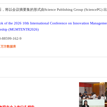
要集的形式由Science Publishing Group (SciencePG) 
ok of the 2026 10th International Conference on Innovation Manageme
eurship (MGMTENTR2026)
8-88599-162-9
：万方数据库