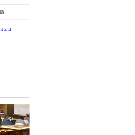
出版。
nt and