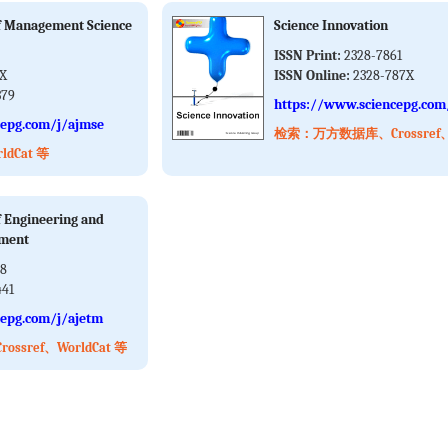
f Management Science
Science Innovation
ISSN Print:
2328-7861
3X
ISSN Online:
2328-787X
379
https://www.sciencepg.com/
cepg.com/j/ajmse
检索：万方数据库、Crossref、W
ldCat 等
f Engineering and
ement
48
441
cepg.com/j/ajetm
sref、WorldCat 等