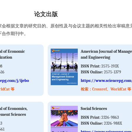
论文出版
家会根据文章的研究目的、原创性及与会议主题的相关性给出审稿意
下合作期刊中。
al of Economic
American Journal of Manage
ization
and Engineering
08
ISSN Print:
2575-193X
616
ISSN Online:
2575-1379
epg.com/j/ijebo
https://www.sciencepg.com
ldCat 等
检索：Crossref、WorldCat 等
al of Economics,
Social Sciences
ment Sciences
ISSN Print:
2326-9863
53
ISSN Online:
2326-988X
561
https://www.sciencepg.com