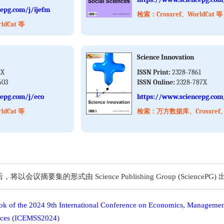
epg.com/j/ijefm
检索：Crossref、WorldCat 等
ldCat 等
Science Innovation
9X
ISSN Print:
2328-7861
603
ISSN Online:
2328-787X
epg.com/j/eco
https://www.sciencepg.com/
ldCat 等
检索：万方数据库、Crossref、W
要集的形式由 Science Publishing Group (SciencePG)
ok of the 2024 9th International Conference on Economics, Manageme
ences (ICEMSS2024)