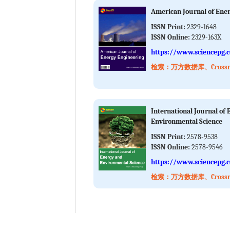
American Journal of Ene
ISSN Print:
2329-1648
ISSN Online:
2329-163X
https://www.sciencepg.
检索：万方数据库、Crossref
International Journal of
Environmental Science
ISSN Print:
2578-9538
ISSN Online:
2578-9546
https://www.sciencepg.c
检索：万方数据库、Crossref