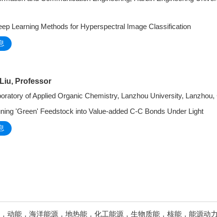
arning Methods for Hyperspectral Image Classification
息
 Liu, Professor
oratory of Applied Organic Chemistry, Lanzhou University, Lanzhou,
'Green' Feedstock into Value-added C-C Bonds Under Light
息
，动能，海洋能源，地热能，化工能源，生物质能，核能，能源动