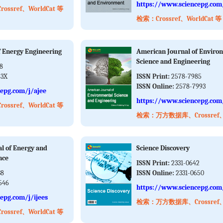
https://www.sciencepg.com/
sref、WorldCat 等
检索：Crossref、WorldCat 等
f Energy Engineering
American Journal of Enviro
Science and Engineering
8
63X
ISSN Print:
2578-7985
ISSN Online:
2578-7993
epg.com/j/ajee
https://www.sciencepg.com
sref、WorldCat 等
检索：万方数据库、Crossref、W
al of Energy and
Science Discovery
nce
ISSN Print:
2331-0642
38
ISSN Online:
2331-0650
546
https://www.sciencepg.com
epg.com/j/ijees
检索：万方数据库、Crossref、W
sref、WorldCat 等