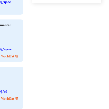
j/ijeee
nmental
/j/ajese
orldCat 等
/j/sd
orldCat 等