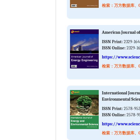
检索：万方数据库、Cros
American Journal o
ISSN Print:
2329-164
ISSN Online:
2329-1
https://www.scienc
检索：万方数据库、Cros
International Journ
Environmental Scie
ISSN Print:
2578-95
ISSN Online:
2578-9
https://www.scienc
检索：万方数据库、Cros