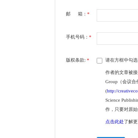
邮 箱：
*
手机号码：
*
版权条款:
*
请在方框中勾选
作者的文章被接受后
Group（会议
(
http://creative
Science P
作，只要对原始
点击此处
了解更