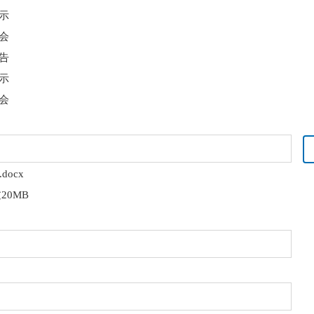
示
会
告
示
会
docx
20MB