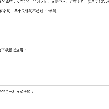
的总结，应在200-400词之间。摘要中不允许有图片、参考文献以
专有名词，单个关键词不超过5个单词。
。
息下载模板查看：
下任意一种方式投递：