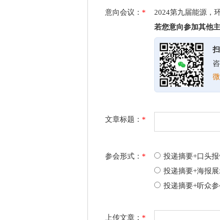
意向会议：
*
2024第九届能源
若您意向参加其他
扫
咨
微
文章标题：
*
参会形式：
*
投递摘要+口头报
投递摘要+海报展
投递摘要+听众参
上传文章：
*