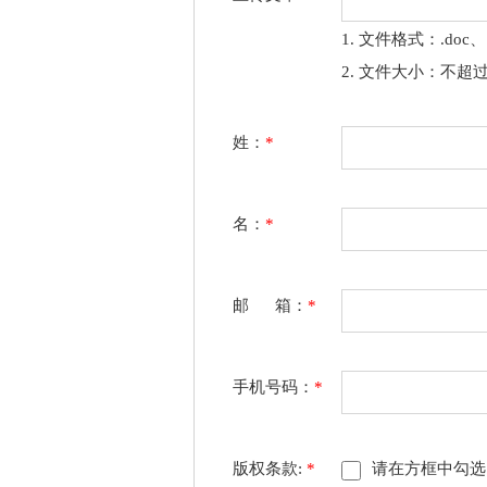
1. 文件格式：.doc、.
2. 文件大小：不超过
姓：
*
名：
*
邮 箱：
*
手机号码：
*
版权条款:
*
请在方框中勾选